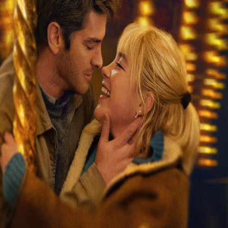
Releaselijst
Over KFD