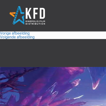
Vorige afbeelding
Volgende afbeelding
Home
Releaselijst