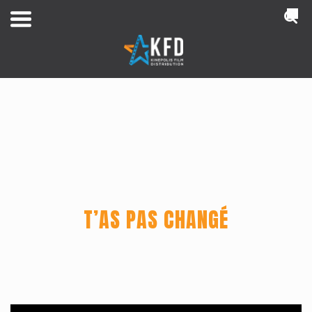
NL
T’AS PAS CHANGÉ
Home