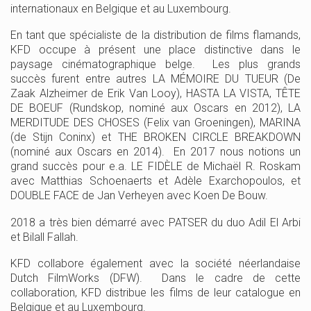
internationaux en Belgique et au Luxembourg.
En tant que spécialiste de la distribution de films flamands,
KFD occupe à présent une place distinctive dans le
paysage cinématographique belge. Les plus grands
succès furent entre autres LA MÉMOIRE DU TUEUR (De
Zaak Alzheimer de Erik Van Looy), HASTA LA VISTA, TÊTE
À Propos
DE BOEUF (Rundskop, nominé aux Oscars en 2012), LA
MERDITUDE DES CHOSES (Felix van Groeningen), MARINA
(de Stijn Coninx) et THE BROKEN CIRCLE BREAKDOWN
(nominé aux Oscars en 2014). En 2017 nous notions un
grand succès pour e.a. LE FIDÈLE de Michaël R. Roskam
avec Matthias Schoenaerts et Adèle Exarchopoulos, et
DOUBLE FACE de Jan Verheyen avec Koen De Bouw.
2018 a très bien démarré avec PATSER du duo Adil El Arbi
Contact
et Bilall Fallah.
KFD collabore également avec la société néerlandaise
Dutch FilmWorks (DFW). Dans le cadre de cette
collaboration, KFD distribue les films de leur catalogue en
Belgique et au Luxembourg.