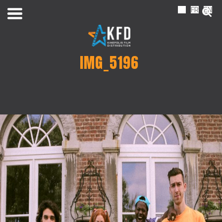
NL
FR
EN
IMG_5196
Home
Releaselijst