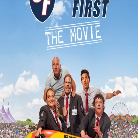
Releaselijst
Over KFD