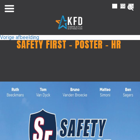
NL
FR
EN
Vorige afbeelding
SAFETY FIRST – POSTER – HR
Home