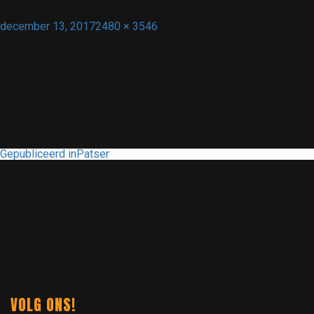
Geplaatst
Volledige
december 13, 2017
2480 × 3546
op
grootte
BERICHT
Gepubliceerd in
Patser
NAVIGATIE
VOLG ONS!