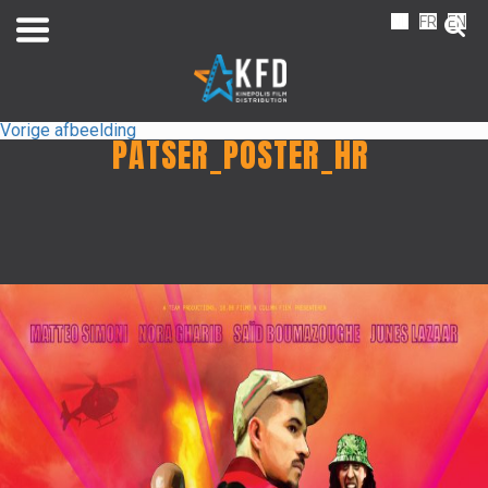
NL
FR
EN
Vorige afbeelding
PATSER_POSTER_HR
Home