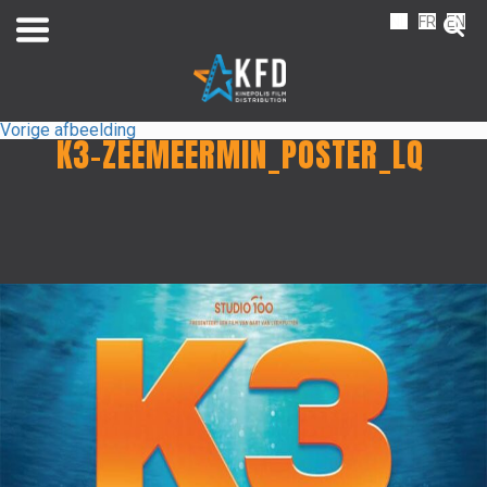
NL
FR
EN
Vorige afbeelding
K3-ZEEMEERMIN_POSTER_LQ
Home