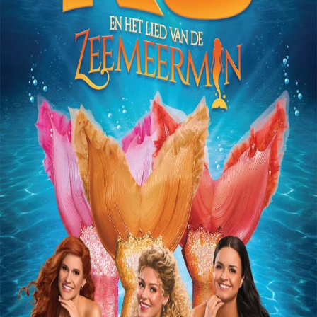
Releaselijst
Over KFD