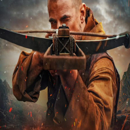
Releaselijst
Over KFD