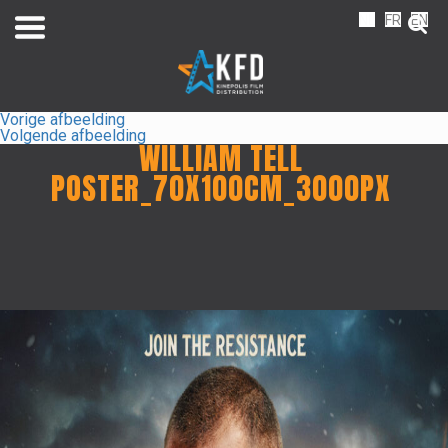
NL
FR
EN
Vorige afbeelding
Volgende afbeelding
WILLIAM TELL
POSTER_70X100CM_3000PX
Home