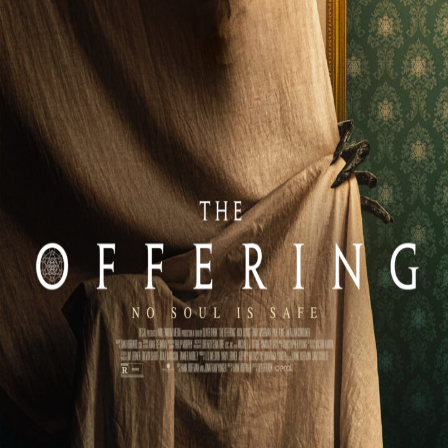
Releaselijst
Over KFD