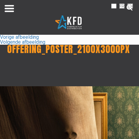
NL
FR
EN
Vorige afbeelding
Volgende afbeelding
OFFERING_POSTER_2100X3000PX
Home