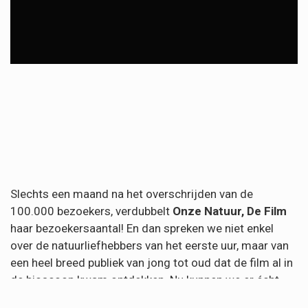
Slechts een maand na het overschrijden van de
100.000 bezoekers, verdubbelt
Onze Natuur, De Film
haar bezoekersaantal! En dan spreken we niet enkel
over de natuurliefhebbers van het eerste uur, maar van
een heel breed publiek van jong tot oud dat de film al in
de bioscoop kwam ontdekken. Nu kunnen we er écht
niet meer omheen dat we onze eigen natuur hoog in het