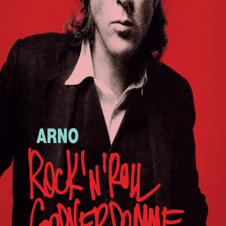
Releaselijst
Over KFD