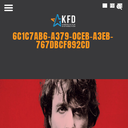
NL
FR
EN
6C1C7AB6-A379-0CEB-A3EB-
767DBCF892CD
Home