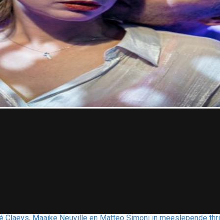
 Claeys, Maaike Neuville en Matteo Simoni in meeslepende thri