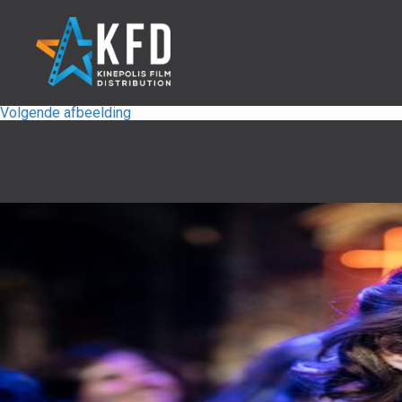
Volgende afbeelding
Home
Releaselijst
Over KFD