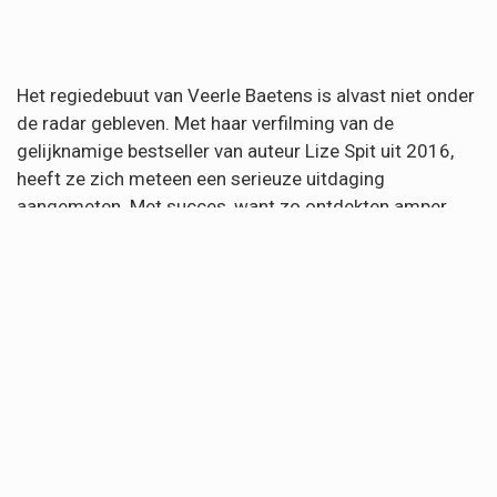
Het regiedebuut van Veerle Baetens is alvast niet onder
de radar gebleven. Met haar verfilming van de
gelijknamige bestseller van auteur Lize Spit uit 2016,
heeft ze zich meteen een serieuze uitdaging
aangemeten. Met succes, want zo ontdekten amper
een maand na release al 102.000 bioscoopbezoekers
de film in België! Met ijzersterke vertolkingen van
hoofdrolspeelsters Charlotte De Bruyne en Rosa
Marchant weet de film een groot publiek te bekoren.
De film wordt ook internationaal gesmaakt. Zo