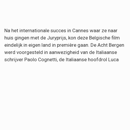
Na het internationale succes in Cannes waar ze naar
huis gingen met de Juryprijs, kon deze Belgische film
eindelijk in eigen land in première gaan. De Acht Bergen
werd voorgesteld in aanwezigheid van de Italiaanse
schrijver Paolo Cognetti, de Italiaanse hoofdrol Luca
Marinelli en de Zweedse singer-songwriter Daniel
Norgren, die een live-optreden gaf na afloop van de
film.
Synopsis
:
De Acht Bergen is het verhaal van de