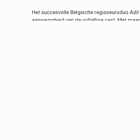
Het succesvolle Belgische regisseursduo Adil 
aanwezigheid van de voltallige cast. Met maar
Film komt op 5 oktober naar de Belgische bio
Met
REBEL
presenteren ze meteen ook hun mee
Arbi de hoofdrollen vertolken. De première in
groots te lanceren.
Synopsis
: Wanneer Kamal besluit zijn leven t
snel gedwongen om zich bij een gelovige militi
gemakkelijke prooi voor radicale rekruteerder
nog heeft te beschermen: haar jongste zoon.
REBEL
is een Caviar productie, in coproducti