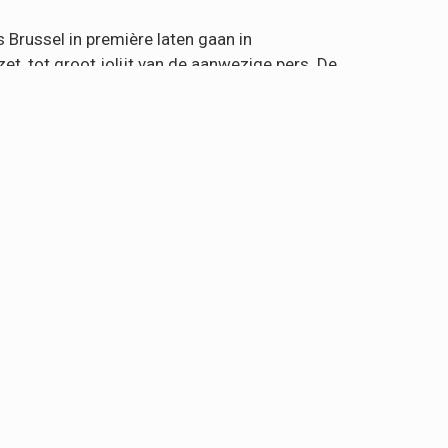
is Brussel in première laten gaan in
t, tot groot jolijt van de aanwezige pers. De
ubna Azabal en Adil’s jongere broertje Amir El
ls celebrities om deze nieuwe Belgische film
 te helpen. Maar eens aangekomen wordt hij al
 zijn jongere broer Nassim thuis in Brussel een
n moeder, Leila, vecht om het enige wat ze
tot stand met de steun van het VAF/Filmfonds