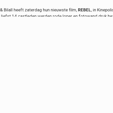
& Bilall heeft zaterdag hun nieuwste film,
REBEL
, in Kinepol
 liefst 14 castleden werden rode loper en fotowand druk beze
scoopzalen.
st persoonlijke film tot nu toe waarin Aboubakr Bensaïhi, L
 Brussel kon rekenen op een mooie opkomst van zowel pers a
e beteren, verlaat hij België om oorlogsslachtoffers in Syrië
e aan te sluiten en zit hij vast in Raqqa. Ondertussen wordt
s, die hem beloven hem te herenigen met zijn grote broer. Hu
e met Beluga Tree, Calach Films & Le Collectif 64, en komt 