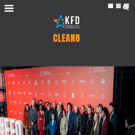
NL
FR
EN
CLEAN8
Home
Releaselijst