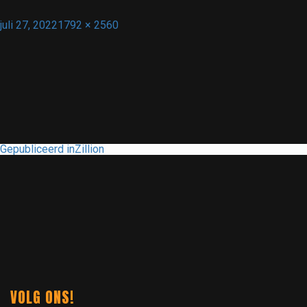
Geplaatst
Volledige
juli 27, 2022
1792 × 2560
op
grootte
BERICHT
Gepubliceerd in
Zillion
NAVIGATIE
VOLG ONS!