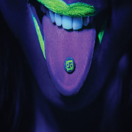
Releaselijst
Over KFD