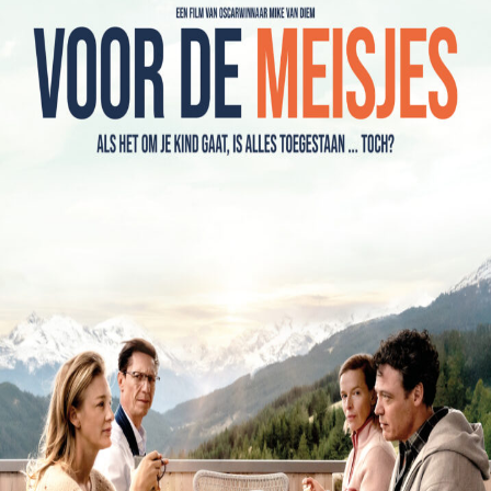
Releaselijst
Over KFD