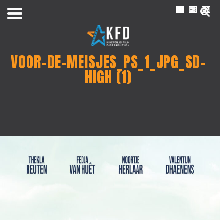
NL
FR
EN
VOOR-DE-MEISJES_PS_1_JPG_SD-
HIGH (1)
Home