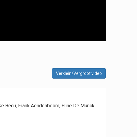
Verklein/Vergroot video
ilke Becu, Frank Aendenboom, Eline De Munck