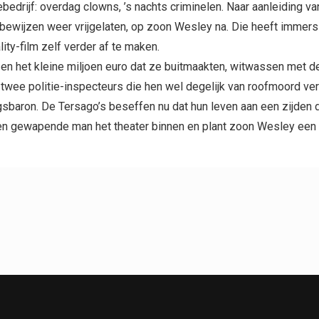
bedrijf: overdag clowns, ’s nachts criminelen. Naar aanleiding v
bewijzen weer vrijgelaten, op zoon Wesley na. Die heeft immers
ty-film zelf verder af te maken.
n het kleine miljoen euro dat ze buitmaakten, witwassen met d
wee politie-inspecteurs die hen wel degelijk van roofmoord ve
baron. De Tersago’s beseffen nu dat hun leven aan een zijden d
een gewapende man het theater binnen en plant zoon Wesley een 