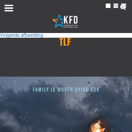
NL
FR
EN
Volgende afbeelding
TLF
Home