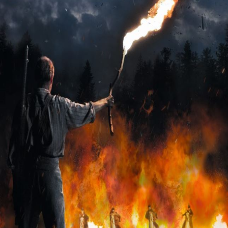
Releaselijst
Over KFD