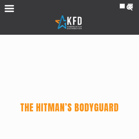
NL
FR
THE HITMAN’S BODYGUARD
Home