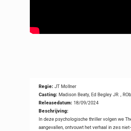
Contact
Regie:
JT Mollner
Casting:
Madison Beaty, Ed Begley JR. , RObe
Releasedatum:
18/09/2024
Beschrijving:
In deze psychologische thriller volgen we T
aangevallen, ontvouwt het verhaal in zes niet