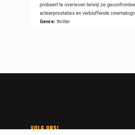
probeert te overleven terwijl ze geconfront
acteerprestaties en verbluffende cinematogra
Genre:
thriller
VOLG ONS!