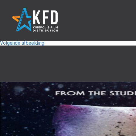
Volgende afbeelding
Home
Releaselijst