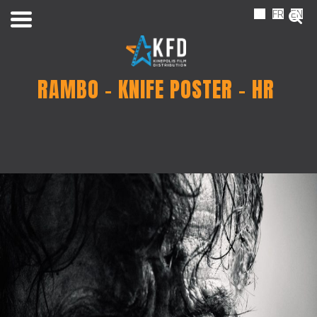
NL
FR
EN
RAMBO – KNIFE POSTER – HR
Home