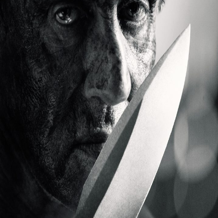
Releaselijst
Over KFD