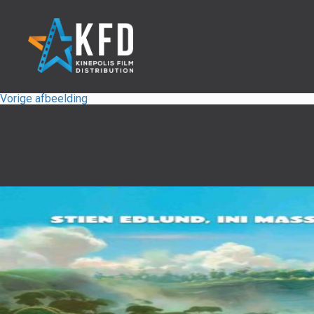
Vorige afbeelding
Home
Releaselijst