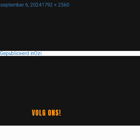
Geplaatst
Volledige
september 6, 2024
1792 × 2560
op
grootte
BERICHT
Gepubliceerd in
Ozi
NAVIGATIE
VOLG ONS!