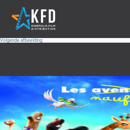
Volgende afbeelding
Home
Releaselijst