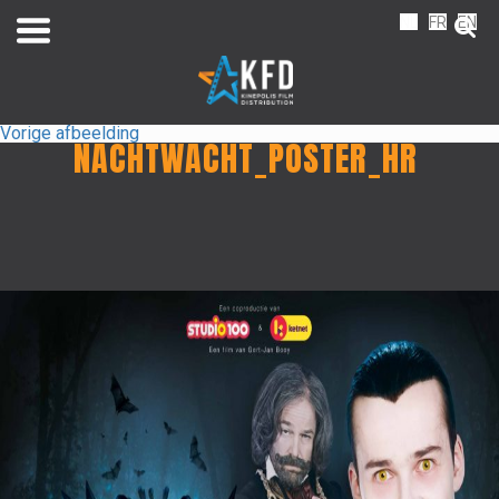
NL
FR
EN
Vorige afbeelding
NACHTWACHT_POSTER_HR
Home