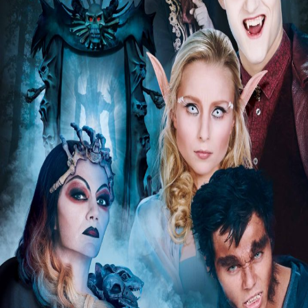
Releaselijst
Over KFD