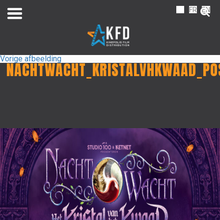
NL
FR
EN
Vorige afbeelding
NACHTWACHT_KRISTALVHKWAAD_PO
Home