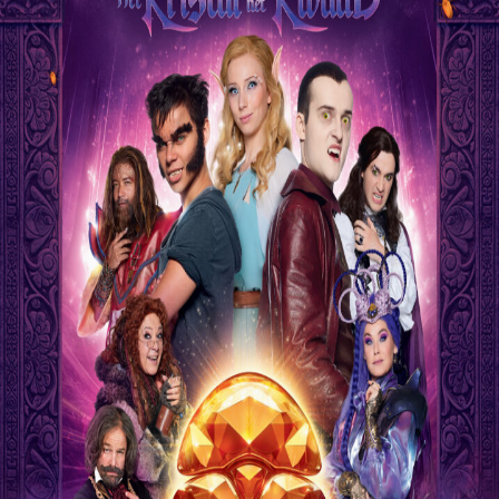
Releaselijst
Over KFD