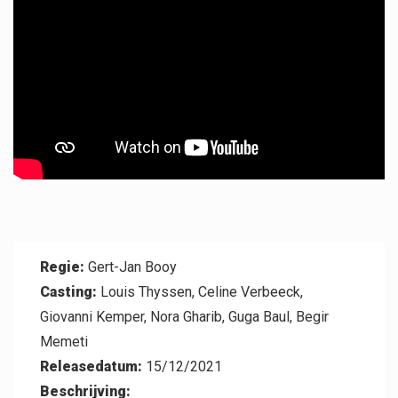
Professional
Regie:
Gert-Jan Booy
Casting:
Louis Thyssen, Celine Verbeeck,
Giovanni Kemper, Nora Gharib, Guga Baul, Begir
Contact
Memeti
Releasedatum:
15/12/2021
Beschrijving: