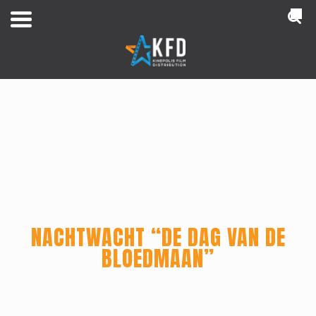
NL
NACHTWACHT “DE DAG VAN DE
Home
BLOEDMAAN”