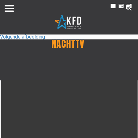
NL
FR
EN
Volgende afbeelding
NACHTTV
Home