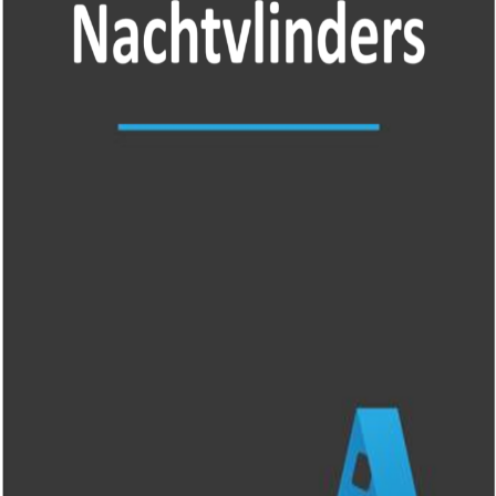
Releaselijst
Over KFD