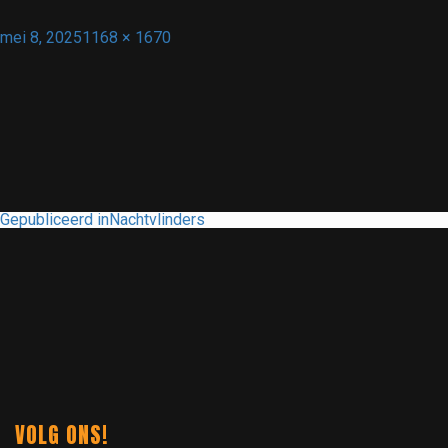
Geplaatst
Volledige
mei 8, 2025
1168 × 1670
op
grootte
BERICHT
Gepubliceerd in
Nachtvlinders
NAVIGATIE
VOLG ONS!