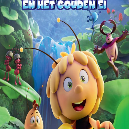
Releaselijst
Over KFD