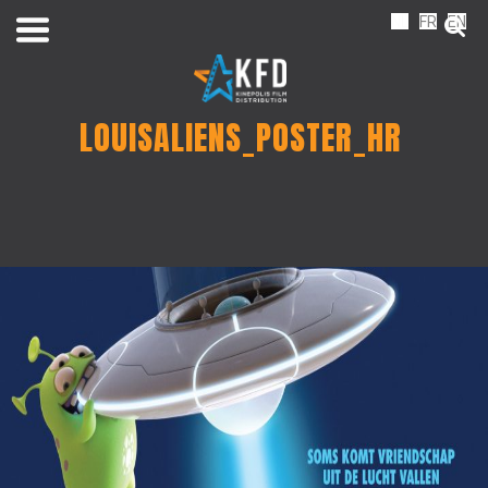
NL
FR
EN
LOUISALIENS_POSTER_HR
Home