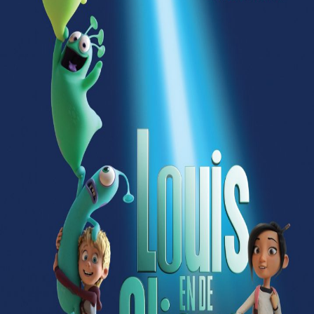
Releaselijst
Over KFD