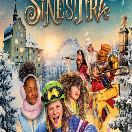
Releaselijst
Over KFD