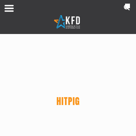
NL
HITPIG
Home