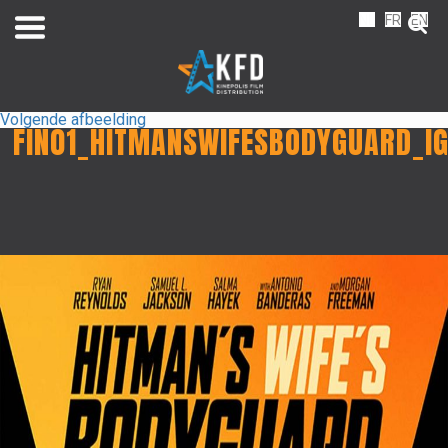
NL
FR
EN
Volgende afbeelding
FIN01_HITMANSWIFESBODYGUARD_IG
Home