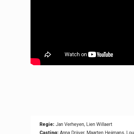
Professional
Contact
Regie:
Jan Verheyen, Lien Willaert
Casting:
Anna Drijver, Maarten Heijmans, Lou