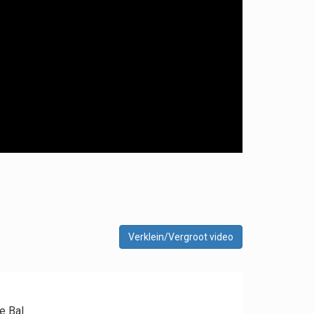
Verklein/Vergroot video
e Bal