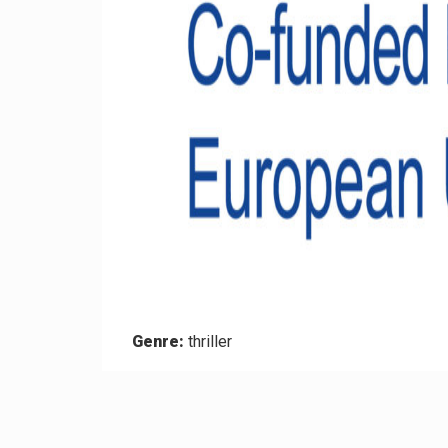
Genre:
thriller