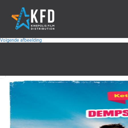
Volgende afbeelding
Home
Releaselijst