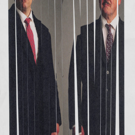
Releaselijst
Over KFD