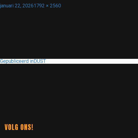
Geplaatst
Volledige
januari 22, 2026
1792 × 2560
op
grootte
BERICHT
Gepubliceerd in
DUST
NAVIGATIE
VOLG ONS!