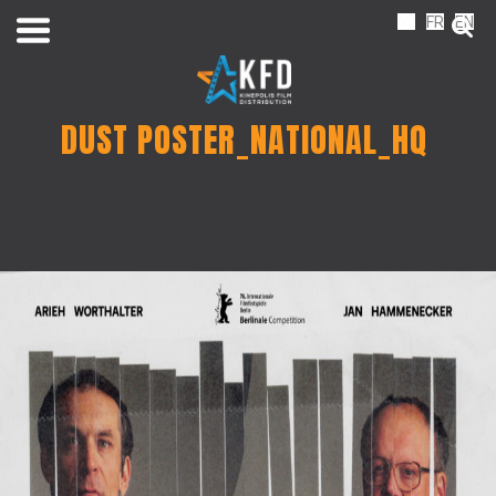
NL
FR
EN
DUST POSTER_NATIONAL_HQ
Home