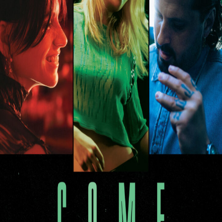
Releaselijst
Over KFD