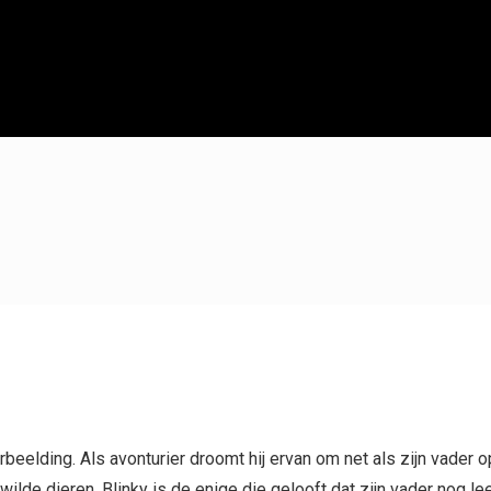
erbeelding. Als avonturier droomt hij ervan om net als zijn vader 
wilde dieren. Blinky is de enige die gelooft dat zijn vader nog lee