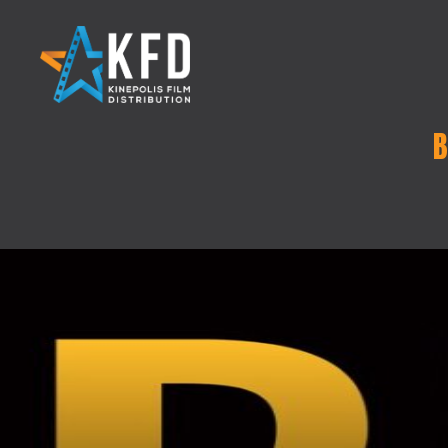
B
Home
Releaselijst