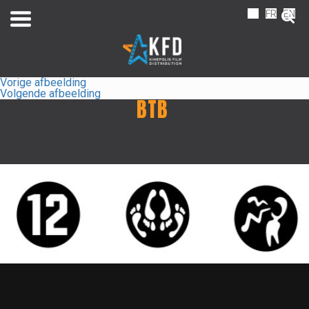
NL
FR
EN
Vorige afbeelding
Volgende afbeelding
BTB
Home
Releaselijst