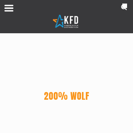
NL
200% WOLF
Home