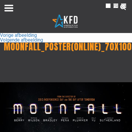
NL
FR
EN
Vorige afbeelding
Volgende afbeelding
MOONFALL_POSTER(ONLINE)_70X10
Home