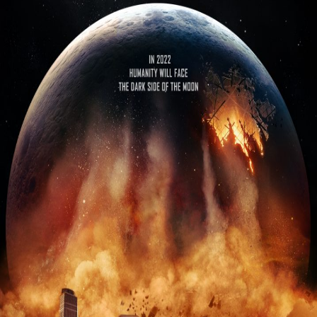
Releaselijst
Over KFD