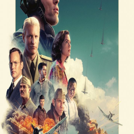
Releaselijst
Over KFD