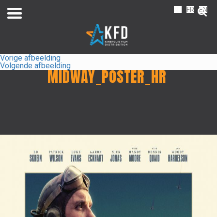
NL
FR
EN
Vorige afbeelding
Volgende afbeelding
MIDWAY_POSTER_HR
Home