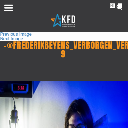
NL
FR
Previous Image
Next Image
-®FREDERIKBEYENS_VERBORGEN_VE
9
Home
Releaselist